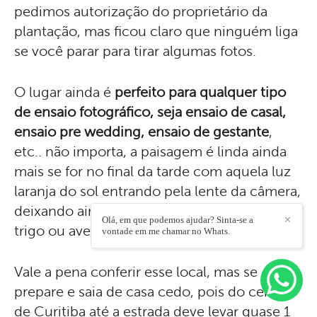
pedimos autorização do proprietário da
plantação, mas ficou claro que ninguém liga
se você parar para tirar algumas fotos.
O lugar ainda é
perfeito para qualquer tipo
de ensaio fotográfico, seja ensaio de casal,
ensaio pre wedding, ensaio de gestante
,
etc.. não importa, a paisagem é linda ainda
mais se for no final da tarde com aquela luz
laranja do sol entrando pela lente da câmera,
deixando ainda mais dourada a plantação de
Olá, em que podemos ajudar? Sinta-se a
✕
trigo ou aveia, hehehehe..
vontade em me chamar no Whats.
Vale a pena conferir esse local, mas se
prepare e saia de casa cedo, pois do centro
de Curitiba até a estrada deve levar quase 1